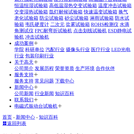
恒温恒湿试验箱
高低温湿热交变试验箱
温度冲击试验箱
交变湿热试验箱
氙灯耐候试验箱
快速温变试验箱
换气
老化试验箱
防尘试验箱
砂尘试验箱
淋雨试验箱
防水试
验箱
韦氏硬度计
二次元
盐雾试验箱
ROHS检测仪
水滴
角测试仪
FPC耐弯折试验机
点击划线试验机
ESD静电试
验机
冲击试验机
成功案例
学院
科研单位
汽配行业
摄像头行业
医疗行业
LED光电
行业
包装印刷行业
关于高天
公司简介
发展历程
荣誉资质
生产环境
合作伙伴
服务支持
服务支持
常见问题
下载中心
新闻中心
公司新闻
行业新闻
知识百科
联系我们
电磁式振动台试验机
首页
-
新闻中心
-
知识百科
返回列表