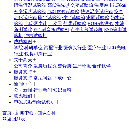
恒温恒湿试验箱
高低温湿热交变试验箱
温度冲击试验箱
交变湿热试验箱
氙灯耐候试验箱
快速温变试验箱
换气
老化试验箱
防尘试验箱
砂尘试验箱
淋雨试验箱
防水试
验箱
韦氏硬度计
二次元
盐雾试验箱
ROHS检测仪
水滴
角测试仪
FPC耐弯折试验机
点击划线试验机
ESD静电试
验机
冲击试验机
成功案例
学院
科研单位
汽配行业
摄像头行业
医疗行业
LED光电
行业
包装印刷行业
关于高天
公司简介
发展历程
荣誉资质
生产环境
合作伙伴
服务支持
服务支持
常见问题
下载中心
新闻中心
公司新闻
行业新闻
知识百科
联系我们
电磁式振动台试验机
首页
-
新闻中心
-
知识百科
返回列表