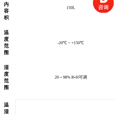
内
150
L
容
积
温
度
-
2
0
℃ ~ +1
5
0℃
范
围
湿
度
20～98% R•H可调
范
围
温
湿