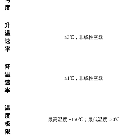
度
升
温
≥3℃
，非线性空载
速
率
降
温
≥1℃
，非线性空载
速
率
温
度
最高温度
+1
5
0℃；最低温度 -
20
℃
极
限