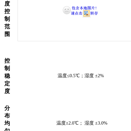
度
控
制
范
围
控
制
稳
温度
≤0.5℃；湿度 ±2%
定
度
分
布
均
温度
±2.0℃； 湿度 ±3.0%
匀