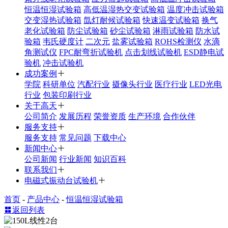
恒温恒湿试验箱
高低温湿热交变试验箱
温度冲击试验箱
交变湿热试验箱
氙灯耐候试验箱
快速温变试验箱
换气
老化试验箱
防尘试验箱
砂尘试验箱
淋雨试验箱
防水试
验箱
韦氏硬度计
二次元
盐雾试验箱
ROHS检测仪
水滴
角测试仪
FPC耐弯折试验机
点击划线试验机
ESD静电试
验机
冲击试验机
成功案例
学院
科研单位
汽配行业
摄像头行业
医疗行业
LED光电
行业
包装印刷行业
关于高天
公司简介
发展历程
荣誉资质
生产环境
合作伙伴
服务支持
服务支持
常见问题
下载中心
新闻中心
公司新闻
行业新闻
知识百科
联系我们
电磁式振动台试验机
首页
-
产品中心
-
恒温恒湿试验箱
返回列表