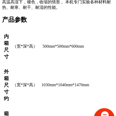
高温高湿下，褪色，收缩的情形 。本机专门实验各种材料耐
热、耐寒、耐干、耐湿的性能。
产品参数
内
箱
（宽
*深*高）
500
mm*
5
00mm*
600
mm
尺
寸
外
箱
尺
（宽
*深*高）
1030mm*1040mm*1470mm
寸
约
箱