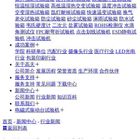
恒温恒湿试验箱
高低温湿热交变试验箱
温度冲击试验箱
交变湿热试验箱
氙灯耐候试验箱
快速温变试验箱
换气
老化试验箱
防尘试验箱
砂尘试验箱
淋雨试验箱
防水试
验箱
韦氏硬度计
二次元
盐雾试验箱
ROHS检测仪
水滴
角测试仪
FPC耐弯折试验机
点击划线试验机
ESD静电试
验机
冲击试验机
成功案例
学院
科研单位
汽配行业
摄像头行业
医疗行业
LED光电
行业
包装印刷行业
关于高天
公司简介
发展历程
荣誉资质
生产环境
合作伙伴
服务支持
服务支持
常见问题
下载中心
新闻中心
公司新闻
行业新闻
知识百科
联系我们
电磁式振动台试验机
首页
-
新闻中心
-
行业新闻
返回列表