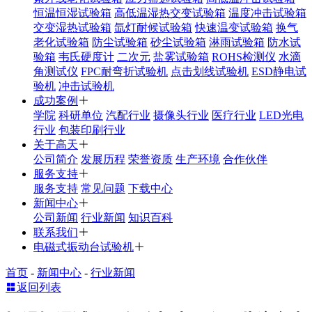
恒温恒湿试验箱
高低温湿热交变试验箱
温度冲击试验箱
交变湿热试验箱
氙灯耐候试验箱
快速温变试验箱
换气
老化试验箱
防尘试验箱
砂尘试验箱
淋雨试验箱
防水试
验箱
韦氏硬度计
二次元
盐雾试验箱
ROHS检测仪
水滴
角测试仪
FPC耐弯折试验机
点击划线试验机
ESD静电试
验机
冲击试验机
成功案例
学院
科研单位
汽配行业
摄像头行业
医疗行业
LED光电
行业
包装印刷行业
关于高天
公司简介
发展历程
荣誉资质
生产环境
合作伙伴
服务支持
服务支持
常见问题
下载中心
新闻中心
公司新闻
行业新闻
知识百科
联系我们
电磁式振动台试验机
首页
-
新闻中心
-
行业新闻
返回列表