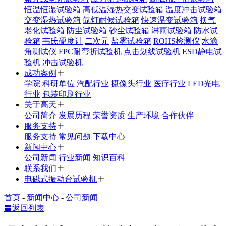
恒温恒湿试验箱
高低温湿热交变试验箱
温度冲击试验箱
交变湿热试验箱
氙灯耐候试验箱
快速温变试验箱
换气
老化试验箱
防尘试验箱
砂尘试验箱
淋雨试验箱
防水试
验箱
韦氏硬度计
二次元
盐雾试验箱
ROHS检测仪
水滴
角测试仪
FPC耐弯折试验机
点击划线试验机
ESD静电试
验机
冲击试验机
成功案例
学院
科研单位
汽配行业
摄像头行业
医疗行业
LED光电
行业
包装印刷行业
关于高天
公司简介
发展历程
荣誉资质
生产环境
合作伙伴
服务支持
服务支持
常见问题
下载中心
新闻中心
公司新闻
行业新闻
知识百科
联系我们
电磁式振动台试验机
首页
-
新闻中心
-
公司新闻
返回列表