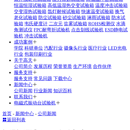
恒温恒湿试验箱
高低温湿热交变试验箱
温度冲击试验箱
交变湿热试验箱
氙灯耐候试验箱
快速温变试验箱
换气
老化试验箱
防尘试验箱
砂尘试验箱
淋雨试验箱
防水试
验箱
韦氏硬度计
二次元
盐雾试验箱
ROHS检测仪
水滴
角测试仪
FPC耐弯折试验机
点击划线试验机
ESD静电试
验机
冲击试验机
成功案例
学院
科研单位
汽配行业
摄像头行业
医疗行业
LED光电
行业
包装印刷行业
关于高天
公司简介
发展历程
荣誉资质
生产环境
合作伙伴
服务支持
服务支持
常见问题
下载中心
新闻中心
公司新闻
行业新闻
知识百科
联系我们
电磁式振动台试验机
首页
-
新闻中心
-
公司新闻
返回列表