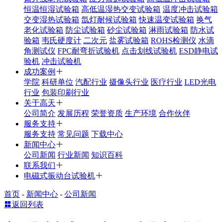
恒温恒湿试验箱
高低温湿热交变试验箱
温度冲击试验箱
交变湿热试验箱
氙灯耐候试验箱
快速温变试验箱
换气
老化试验箱
防尘试验箱
砂尘试验箱
淋雨试验箱
防水试
验箱
韦氏硬度计
二次元
盐雾试验箱
ROHS检测仪
水滴
角测试仪
FPC耐弯折试验机
点击划线试验机
ESD静电试
验机
冲击试验机
成功案例
学院
科研单位
汽配行业
摄像头行业
医疗行业
LED光电
行业
包装印刷行业
关于高天
公司简介
发展历程
荣誉资质
生产环境
合作伙伴
服务支持
服务支持
常见问题
下载中心
新闻中心
公司新闻
行业新闻
知识百科
联系我们
电磁式振动台试验机
首页
-
新闻中心
-
公司新闻
返回列表