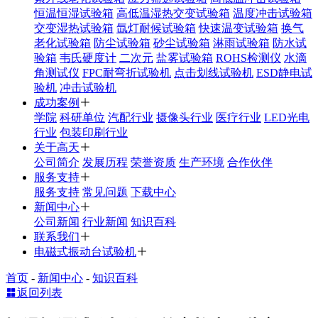
恒温恒湿试验箱
高低温湿热交变试验箱
温度冲击试验箱
交变湿热试验箱
氙灯耐候试验箱
快速温变试验箱
换气
老化试验箱
防尘试验箱
砂尘试验箱
淋雨试验箱
防水试
验箱
韦氏硬度计
二次元
盐雾试验箱
ROHS检测仪
水滴
角测试仪
FPC耐弯折试验机
点击划线试验机
ESD静电试
验机
冲击试验机
成功案例
学院
科研单位
汽配行业
摄像头行业
医疗行业
LED光电
行业
包装印刷行业
关于高天
公司简介
发展历程
荣誉资质
生产环境
合作伙伴
服务支持
服务支持
常见问题
下载中心
新闻中心
公司新闻
行业新闻
知识百科
联系我们
电磁式振动台试验机
首页
-
新闻中心
-
知识百科
返回列表