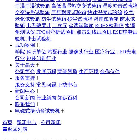
恒温恒湿试验箱
高低温湿热交变试验箱
温度冲击试验箱
交变湿热试验箱
氙灯耐候试验箱
快速温变试验箱
换气
老化试验箱
防尘试验箱
砂尘试验箱
淋雨试验箱
防水试
验箱
韦氏硬度计
二次元
盐雾试验箱
ROHS检测仪
水滴
角测试仪
FPC耐弯折试验机
点击划线试验机
ESD静电试
验机
冲击试验机
成功案例
学院
科研单位
汽配行业
摄像头行业
医疗行业
LED光电
行业
包装印刷行业
关于高天
公司简介
发展历程
荣誉资质
生产环境
合作伙伴
服务支持
服务支持
常见问题
下载中心
新闻中心
公司新闻
行业新闻
知识百科
联系我们
电磁式振动台试验机
首页
-
新闻中心
-
公司新闻
返回列表