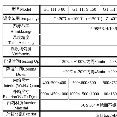
型号Model
GT-TH-S-80
GT-TH-S-150
GT-TH-
温度范围Temp.range
G:-20℃∽+100℃（+150℃） Z:-4
湿度范围
5-98%R.H/10-
Humid.range
温度精度
Temp.Accuracy
温度均匀度
Vniformity
升温时间Heating Up
-20℃∽+100℃约需35min -40
降温时间Cooling
+20℃∽-20℃约需45min +2
Down
内箱尺寸
400×500×400
500×600×500
500×75
Interior(WxHxD)mm
外箱尺寸
900×1450×1000
1000×1500×1000
1100×160
Exterior(WxHxD)mm
内箱材质Interior
SUS 304＃镜面不锈钢板 s
Material
外箱材质Exterior
冷轧钢板烤漆