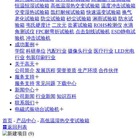
恒温恒湿试验箱
高低温湿热交变试验箱
温度冲击试验箱
交变湿热试验箱
氙灯耐候试验箱
快速温变试验箱
换气
老化试验箱
防尘试验箱
砂尘试验箱
淋雨试验箱
防水试
验箱
韦氏硬度计
二次元
盐雾试验箱
ROHS检测仪
水滴
角测试仪
FPC耐弯折试验机
点击划线试验机
ESD静电试
验机
冲击试验机
成功案例
学院
科研单位
汽配行业
摄像头行业
医疗行业
LED光电
行业
包装印刷行业
关于高天
公司简介
发展历程
荣誉资质
生产环境
合作伙伴
服务支持
服务支持
常见问题
下载中心
新闻中心
公司新闻
行业新闻
知识百科
联系我们
电磁式振动台试验机
首页
-
产品中心
-
高低温湿热交变试验箱
返回列表