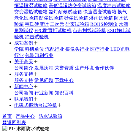
恒温恒湿试验箱
高低温湿热交变试验箱
温度冲击试验箱
交变湿热试验箱
氙灯耐候试验箱
快速温变试验箱
换气
老化试验箱
防尘试验箱
砂尘试验箱
淋雨试验箱
防水试
验箱
韦氏硬度计
二次元
盐雾试验箱
ROHS检测仪
水滴
角测试仪
FPC耐弯折试验机
点击划线试验机
ESD静电试
验机
冲击试验机
成功案例
学院
科研单位
汽配行业
摄像头行业
医疗行业
LED光电
行业
包装印刷行业
关于高天
公司简介
发展历程
荣誉资质
生产环境
合作伙伴
服务支持
服务支持
常见问题
下载中心
新闻中心
公司新闻
行业新闻
知识百科
联系我们
电磁式振动台试验机
首页
-
产品中心
-
防水试验箱
返回列表